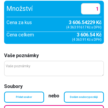
Množství
Cena za kus
3 606.54229 Kč
(4 363.91617 Kč s DPH)
Cena celkem
3 606.54 Kč
(4 363.91 Kč s DPH)
Vaše poznámky
Soubory
nebo
Přidat soubor
Dodám soubory později