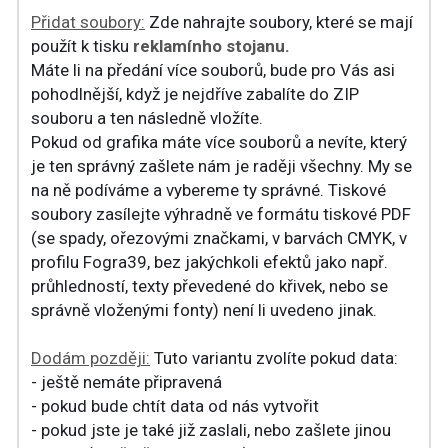
Přidat soubory:
Zde nahrajte soubory, které se mají
použít k tisku
reklamínho stojanu.
Máte li na předání více souborů, bude pro Vás asi
pohodlnější, když je nejdříve zabalíte do ZIP
souboru a ten následně vložíte.
Pokud od grafika máte více souborů a nevíte, který
je ten správný zašlete nám je raději všechny. My se
na ně podíváme a vybereme ty správné. Tiskové
soubory zasílejte výhradně ve formátu tiskové PDF
(se spady, ořezovými značkami, v barvách CMYK, v
profilu Fogra39, bez jakýchkoli efektů jako např.
průhledností, texty převedené do křivek, nebo se
správně vloženými fonty) není li uvedeno jinak.
Dodám později:
Tuto variantu zvolíte pokud data:
- ještě nemáte připravená
- pokud bude chtít data od nás vytvořit
- pokud jste je také již zaslali, nebo zašlete jinou