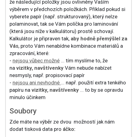
že následující položky jsou ovlivněny Vaším
výběrem v předchozích položkách. Příklad pokud si
vyberete papír (např. strukturovaný), který nelze
polaminovat, tak se Vám políčka pro laminování
(která jsou níže v kalkulátoru) prostě schovají.
Kalkulátor je připraven tak,
aby hodně přemýšlel za
Vás
, proto Vám nenabídne kombinace materiálů a
zpracování, které:
-
nejsou vůbec možné
... tím myslíme to, že
na
vizitky, navštívenky
Vám nebude nabízet
nesmysly, např. propisovací papír
-
nejsou ani nevhodné
... např. použití extra tenkého
papíru na
vizitky, navštívenky
... to by se opravdu
minulo účinkem
Soubory
Zde máte na výběr ze dvou možností jak nám
dodat tisková data pro
áčko: