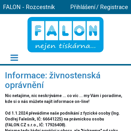
FALON - Rozcestník
Přihlášení
/
Registrace
Informace: živnostenská
oprávnění
Nic netajíme, nic neskrýváme ... co víc ... my Vám i poradíme,
kde si o nás můžete najít informace on-line!
Od 1.1.2024 převádíme naše podnikání z fyzické osoby (Ing.
Ondřej Falešník, IČ: 66641225) na právnickou osobu
(FALON.CZ s.r.o., IČ: 17926408).
Nejsme tedy žádní nováčci v oboru, ale "tiskneme" od roku