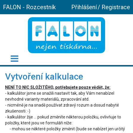
FALON - Rozcestník
Přihlášení
/
Registrace
Vytvoření kalkulace
NENÍ TO NIC SLOŽITÉHO, potřebujete pouze vědět, že:
- kalkulátor jsme se snažili nastavit tak, aby Vám nenabízel
nevhodné varianty materiálů, zpracování atd.
- nicméně je na snadě používat zdravý rozum a dosud nabyté
zkušenosti :-)
- kalkulátor žije ... pokud změníte některou položku, ovlivňuje to
položky, které jsou ve formuláři níže:
- mohou se některé položky změnit (bude se nabízet jen určitý