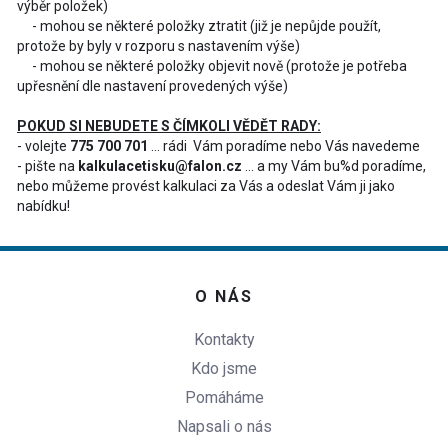
výběr položek)
- mohou se některé položky ztratit (již je nepůjde použít,
protože by byly v rozporu s nastavením výše)
- mohou se některé položky objevit nově (protože je potřeba
upřesnění dle nastavení provedených výše)
POKUD SI NEBUDETE S ČÍMKOLI VĚDĚT RADY:
- volejte
775 700 701
... rádi Vám poradíme nebo Vás navedeme
- pište na
kalkulacetisku@falon.cz
... a my Vám bu%d poradíme,
nebo můžeme provést kalkulaci za Vás a odeslat Vám ji jako
nabídku!
O NÁS
Kontakty
Kdo jsme
Pomáháme
Napsali o nás