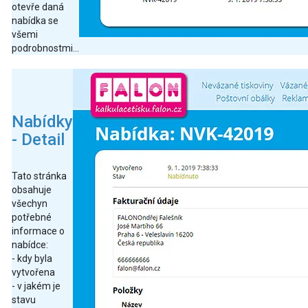
otevře daná
nabídka se
všemi
podrobnostmi...
Nabídky
- Detail
Tato stránka
obsahuje
všechyn
potřebné
informace o
nabídce:
- kdy byla
vytvořena
- v jakém je
stavu