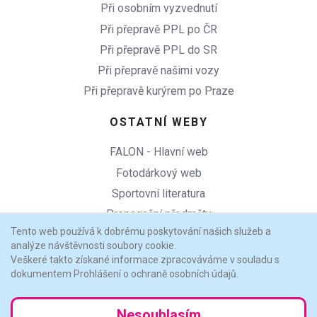
Při osobním vyzvednutí
Při přepravě PPL po ČR
Při přepravě PPL do SR
Při přepravě našimi vozy
Při přepravě kurýrem po Praze
OSTATNÍ WEBY
FALON - Hlavní web
Fotodárkový web
Sportovní literatura
Propagační předměty
Tento web používá k dobrému poskytování našich služeb a
Copycentrum Praha 6
analýze návštěvnosti soubory cookie.
Veškeré takto získané informace zpracováváme v souladu s
dokumentem Prohlášení o ochraně osobních údajů.
Přerolovat na začátek stránky
Nesouhlasím