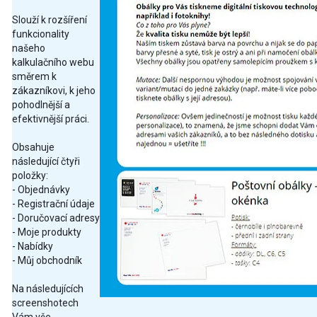
Slouží k rozšíření
funkcionality
našeho
kalkulačního webu
směrem k
zákazníkovi, k jeho
pohodlnější a
efektivnější práci.
Obsahuje
následující čtyři
položky:
- Objednávky
- Registrační údaje
- Doručovací adresy
- Moje produkty
- Nabídky
- Můj obchodník
Na následujících
screenshotech