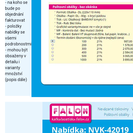
- na koho se
bude po
objednání
fakturovat
- položky
nabídky se
všemi
podrobnostmi
- mohou být
obsaženy v
detailu i
varianty
množství
(popis dále)