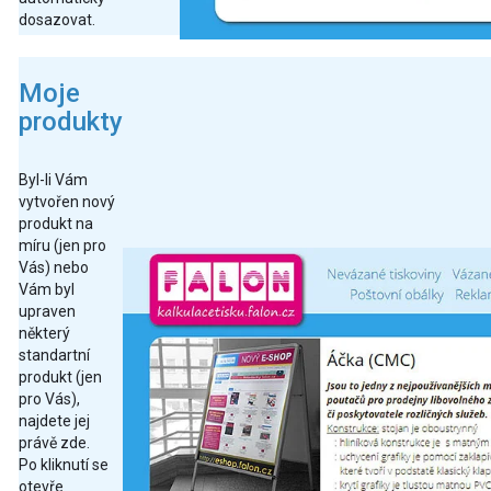
dosazovat.
Moje
produkty
Byl-li Vám
vytvořen nový
produkt na
míru (jen pro
Vás) nebo
Vám byl
upraven
některý
standartní
produkt (jen
pro Vás),
najdete jej
právě zde.
Po kliknutí se
otevře