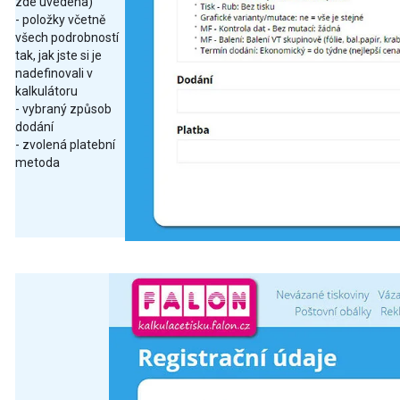
zde uvedena)
- položky včetně
všech podrobností
tak, jak jste si je
nadefinovali v
kalkulátoru
- vybraný způsob
dodání
- zvolená platební
metoda