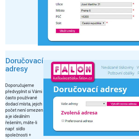
Doručovací
adresy
Doporučujeme
předvyplnit si Vámi
často používané
dodací místa, jejich
počet není omezen
a je ideálním
řešením, máte-li
např. sídlo
společnosti +