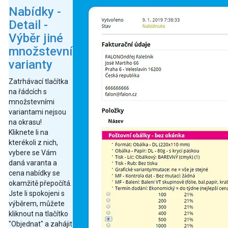
Nabídky -
Detail -
Výběr jiné
množstevní
varianty
Zatrhávací tlačítka
na řádcích s
množstevními
variantami nejsou
na okrasu!
Kliknete li na
kterékoli z nich,
vybere se Vám
daná varanta a
cena nabídky se
okamžitě přepočítá.
Jste li spokojeni s
výběrem, můžete
kliknout na tlačítko
"Objednat" a zahájit