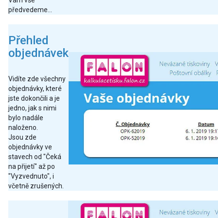
Vám vše
předvedeme...
Přehled
objednávek
Vidíte zde všechny
objednávky, které
jste dokončili a je
jedno, jak s nimi
bylo nadále
naloženo.
Jsou zde
objednávky ve
stavech od "Čeká
na přijetí" až po
"Vyzvednuto", i
včetně zrušených.