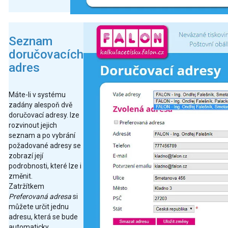
Seznam
doručovacích
adres
Máte-li v systému
zadány alespoň dvě
doručovací adresy. lze
rozvinout jejich
seznam a po vybrání
požadované adresy se
zobrazí její
podrobnosti, které lze i
změnit.
Zatržítkem
Preferovaná adresa
si
můžete určit jednu
adresu, která se bude
automaticky