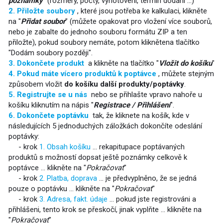
poznámky
" (rozměry, počty, vyhotovení, termín dodání ...)
2. Přiložte soubory
, které jsou potřeba ke kalkulaci, klikněte
na "
Přidat soubor
" (můžete opakovat pro vložení více souborů,
nebo je zabalte do jednoho souboru formátu ZIP a ten
přiložte), pokud soubory nemáte, potom kliknětena tlačítko
"Dodám soubory později".
3. Dokončete produkt
a klikněte na tlačítko "
Vložit do košíku
"
4. Pokud máte vícero produktů k poptávce
, můžete stejným
způsobem vložit
do košíku další produkty/poptávky
.
5. Registrujte se u nás
nebo se přihlašte vpravo nahoře u
košíku kliknutím na nápis "
Registrace / Přihlášení
".
6. Dokončete poptávku
tak, že kliknete na košík, kde v
následujících 5 jednoduchých záložkách dokončíte odeslání
poptávky:
- krok
1. Obsah košíku
... rekapitupace poptávaných
produktů s možností dopsat ještě poznámky celkově k
poptávce ... klikněte na "
Pokračovat
"
- krok
2. Platba, doprava
... je předvyplněno, že se jedná
pouze o poptávku ... klikněte na "
Pokračovat
"
- krok
3. Adresa, fakt. údaje
... pokud jste registrováni a
přihlášeni, tento krok se přeskočí, jinak vyplňte ... klikněte na
"
Pokračovat
"