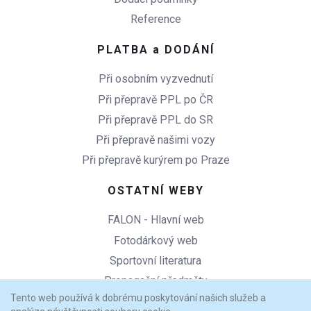
Reference
PLATBA a DODÁNÍ
Při osobním vyzvednutí
Při přepravě PPL po ČR
Při přepravě PPL do SR
Při přepravě našimi vozy
Při přepravě kurýrem po Praze
OSTATNÍ WEBY
FALON - Hlavní web
Fotodárkový web
Sportovní literatura
Propagační předměty
Tento web používá k dobrému poskytování našich služeb a
Copycentrum Praha 6