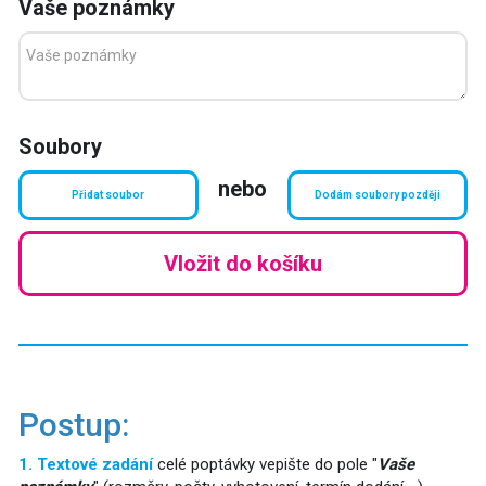
Vaše poznámky
Soubory
nebo
Přidat soubor
Dodám soubory později
Vložit do košíku
Postup:
1. Textové zadání
celé poptávky vepište do pole "
Vaše