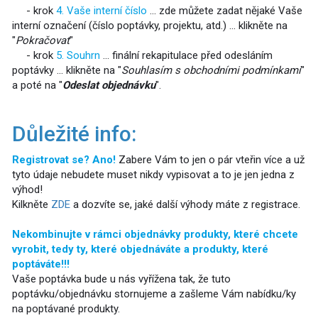
- krok
4. Vaše interní číslo
... zde můžete zadat nějaké Vaše
interní označení (číslo poptávky, projektu, atd.) ... klikněte na
"
Pokračovat
"
- krok
5. Souhrn
... finální rekapitulace před odesláním
poptávky ... klikněte na "
Souhlasím s obchodními podmínkami
"
a poté na "
Odeslat objednávku
".
Důležité info:
Registrovat se? Ano!
Zabere Vám to jen o pár vteřin více a už
tyto údaje nebudete muset nikdy vypisovat a to je jen jedna z
výhod!
Kilkněte
ZDE
a dozvíte se, jaké další výhody máte z registrace.
Nekombinujte v rámci objednávky produkty, které chcete
vyrobit, tedy ty, které objednáváte a produkty, které
poptáváte!!!
Vaše poptávka bude u nás vyřížena tak, že tuto
poptávku/objednávku stornujeme a zašleme Vám nabídku/ky
na poptávané produkty.