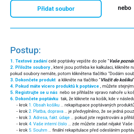
nebo
Přidat soubor
Postup:
1. Textové zadání
celé poptávky vepište do pole "
Vaše pozná
2. Přiložte soubory
, které jsou potřeba ke kalkulaci, klikněte n
pokud soubory nemáte, potom kliknětena tlačítko "Dodám soub
3. Dokončete produkt
a klikněte na tlačítko "
Vložit do košíku
"
4. Pokud máte vícero produktů k poptávce
, můžete stejný
5. Registrujte se u nás
nebo se přihlašte vpravo nahoře u koší
6. Dokončete poptávku
tak, že kliknete na košík, kde v násl
- krok
1. Obsah košíku
... rekapitupace poptávaných produktů
- krok
2. Platba, doprava
... je předvyplněno, že se jedná pouz
- krok
3. Adresa, fakt. údaje
... pokud jste registrováni a přihl
- krok
4. Vaše interní číslo
... zde můžete zadat nějaké Vaše in
- krok
5. Souhrn
... finální rekapitulace před odesláním poptávk