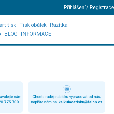
Přihlášení
/
Registrace
rt tisk
Tisk obálek
Razítka
p
BLOG
INFORMACE
zavolejte nám
Chcete raději nabídku vypracovat od nás,
420
775 700
napište nám na:
kalkulacetisku@falon.cz