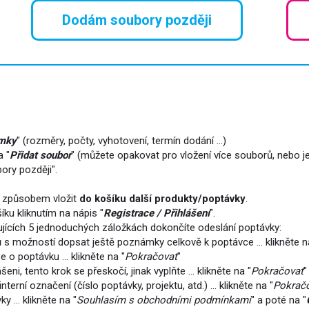
Dodám soubory později
mky
" (rozměry, počty, vyhotovení, termín dodání ...)
a "
Přidat soubor
" (můžete opakovat pro vložení více souborů, nebo j
ory později".
m způsobem vložit
do košíku další produkty/poptávky
.
ku kliknutím na nápis "
Registrace / Přihlášení
".
edujících 5 jednoduchých záložkách dokončíte odeslání poptávky:
 s možností dopsat ještě poznámky celkově k poptávce ... klikněte n
e o poptávku ... klikněte na "
Pokračovat
"
ášeni, tento krok se přeskočí, jinak vyplňte ... klikněte na "
Pokračovat
"
terní označení (číslo poptávky, projektu, atd.) ... klikněte na "
Pokrač
y ... klikněte na "
Souhlasím s obchodními podmínkami
" a poté na "