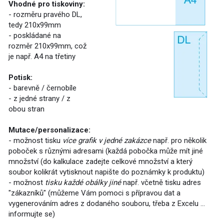
Vhodné pro tiskoviny:
- rozměru pravého DL,
tedy 210x99mm
- poskládané na
rozměr 210x99mm, což
je např. A4 na třetiny
Potisk:
- barevně / černobíle
- z jedné strany / z
obou stran
Mutace/personalizace:
- možnost tisku
více grafik v jedné zakázce
např. pro několik
poboček s různými adresami (každá pobočka může mít jiné
množství (do kalkulace zadejte celkové množství a který
soubor kolikrát vytisknout napište do poznámky k produktu)
- možnost
tisku každé obálky jiné
např. včetně tisku adres
"zákazníků" (můžeme Vám pomoci s přípravou dat a
vygenerováním adres z dodaného souboru, třeba z Excelu ...
informujte se)