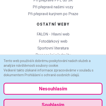
Při přepravě PPL do SR
Při přepravě našimi vozy
Při přepravě kurýrem po Praze
OSTATNÍ WEBY
FALON - Hlavní web
Fotodárkový web
Sportovní literatura
Propagační předměty
Tento web používá k dobrému poskytování našich služeb a
Copycentrum Praha 6
analýze návštěvnosti soubory cookie.
Veškeré takto získané informace zpracováváme v souladu s
dokumentem Prohlášení o ochraně osobních údajů.
Přerolovat na začátek stránky
Nesouhlasím
© 2025 / FALON.CZ s.r.o. / falon@falon.cz / www.falon.cz
Souhlasím