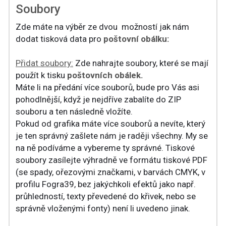
Soubory
Zde máte na výběr ze dvou možností jak nám
dodat tisková data pro
poštovní obálku:
Přidat soubory:
Zde nahrajte soubory, které se mají
použít k tisku
poštovních obálek.
Máte li na předání více souborů, bude pro Vás asi
pohodlnější, když je nejdříve zabalíte do ZIP
souboru a ten následně vložíte.
Pokud od grafika máte více souborů a nevíte, který
je ten správný zašlete nám je raději všechny. My se
na ně podíváme a vybereme ty správné. Tiskové
soubory zasílejte výhradně ve formátu tiskové PDF
(se spady, ořezovými značkami, v barvách CMYK, v
profilu Fogra39, bez jakýchkoli efektů jako např.
průhledností, texty převedené do křivek, nebo se
správně vloženými fonty) není li uvedeno jinak.