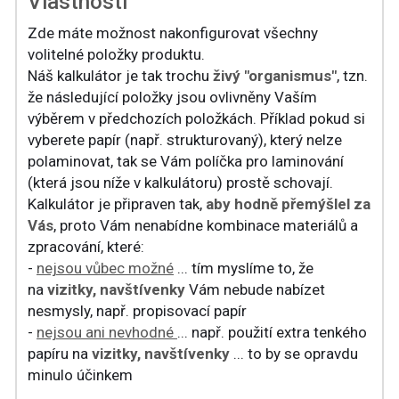
Vlastnosti
Zde máte možnost nakonfigurovat všechny
volitelné položky produktu.
Náš kalkulátor je tak trochu
živý "organismus"
, tzn.
že následující položky jsou ovlivněny Vaším
výběrem v předchozích položkách. Příklad pokud si
vyberete papír (např. strukturovaný), který nelze
polaminovat, tak se Vám políčka pro laminování
(která jsou níže v kalkulátoru) prostě schovají.
Kalkulátor je připraven tak,
aby hodně přemýšlel za
Vás
, proto Vám nenabídne kombinace materiálů a
zpracování, které:
-
nejsou vůbec možné
... tím myslíme to, že
na
vizitky, navštívenky
Vám nebude nabízet
nesmysly, např. propisovací papír
-
nejsou ani nevhodné
... např. použití extra tenkého
papíru na
vizitky, navštívenky
... to by se opravdu
minulo účinkem