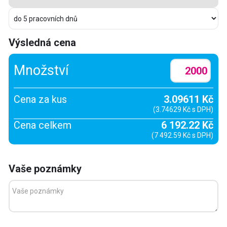
Výsledná cena
Množství
Cena za kus
3.09611 Kč
(3.74629 Kč s DPH)
Cena celkem
6 192.22 Kč
(7 492.59 Kč s DPH)
Vaše poznámky